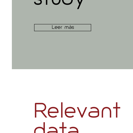
Leer más
Relevant
data