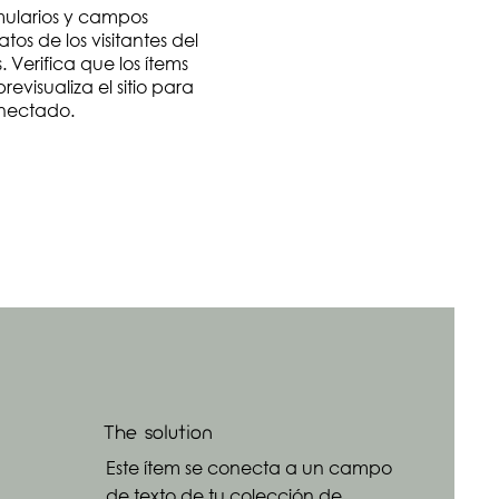
mularios y campos
os de los visitantes del
. Verifica que los ítems
evisualiza el sitio para
onectado.
The solution
Este ítem se conecta a un campo
de texto de tu colección de